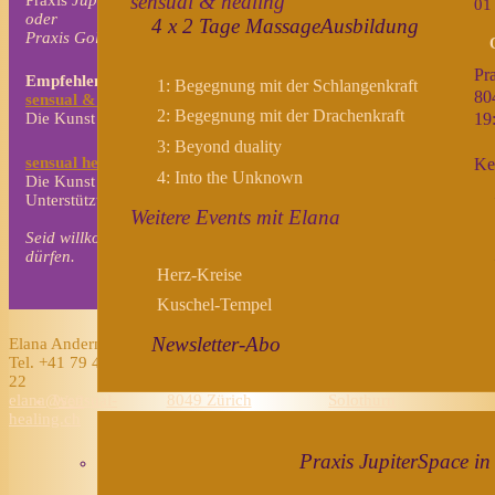
sensual & healing
01
oder
4 x 2 Tage MassageAusbildung
Praxis Goldgasse in Solothurn
Pra
Empfehlenswert in kleinen Gruppen
für Paare und Singles
1: Begegnung mit der Schlangenkraft
80
sensual
& healing Seminare
2: Begegnung mit der Drachenkraft
19
Die Kunst der sinnlichen Berührung erlernen
3: Beyond duality
sensual healing MassageAustausch
Ke
4: Into the Unknown
Die Kunst der tantrisch-schamanischen Massage üben mit
Unterstützung und Begleitung von Elana
Weitere Events mit Elana
Seid willkommen, ich habe grosse Freude, euch begleiten zu
dürfen.
Herz-Kreise
Kuschel-Tempel
Newsletter-Abo
Elana Andermatt
Zürich - Frankental:
Solothurn:
Tel. +41 79 437 22
Praxis im Frankental
Praxis Goldgasse
22
Frankentalerstr. 55,
Goldgasse 9, 4500
elana@sensual-
8049 Zürich
Solothurn
Wo?
healing.ch
Praxis JupiterSpace in