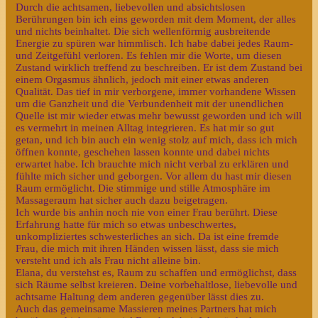
Durch die achtsamen, liebevollen und absichtslosen
Berührungen bin ich eins geworden mit dem Moment, der alles
und nichts beinhaltet. Die sich wellenförmig ausbreitende
Energie zu spüren war himmlisch. Ich habe dabei jedes Raum-
und Zeitgefühl verloren. Es fehlen mir die Worte, um diesen
Zustand wirklich treffend zu beschreiben. Er ist dem Zustand bei
einem Orgasmus ähnlich, jedoch mit einer etwas anderen
Qualität. Das tief in mir verborgene, immer vorhandene Wissen
um die Ganzheit und die Verbundenheit mit der unendlichen
Quelle ist mir wieder etwas mehr bewusst geworden und ich will
es vermehrt in meinen Alltag integrieren. Es hat mir so gut
getan, und ich bin auch ein wenig stolz auf mich, dass ich mich
öffnen konnte, geschehen lassen konnte und dabei nichts
erwartet habe. Ich brauchte mich nicht verbal zu erklären und
fühlte mich sicher und geborgen. Vor allem du hast mir diesen
Raum ermöglicht. Die stimmige und stille Atmosphäre im
Massageraum hat sicher auch dazu beigetragen.
Ich wurde bis anhin noch nie von einer Frau berührt. Diese
Erfahrung hatte für mich so etwas unbeschwertes,
unkompliziertes schwesterliches an sich. Da ist eine fremde
Frau, die mich mit ihren Händen wissen lässt, dass sie mich
versteht und ich als Frau nicht alleine bin.
Elana, du verstehst es, Raum zu schaffen und ermöglichst, dass
sich Räume selbst kreieren. Deine vorbehaltlose, liebevolle und
achtsame Haltung dem anderen gegenüber lässt dies zu.
Auch das gemeinsame Massieren meines Partners hat mich