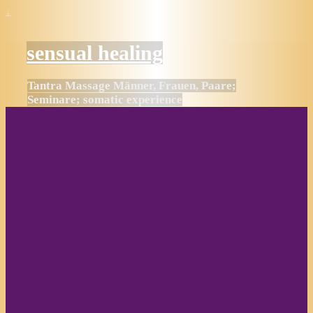
↓
sensual healing
Tantra Massage Männer, Frauen, Paare;
Seminare; somatic experience