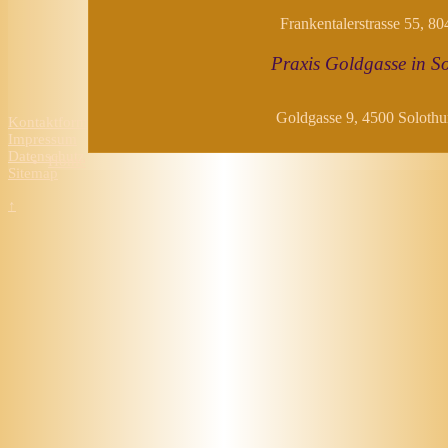
Frankentalerstrasse 55, 80
Praxis Goldgasse in S
Goldgasse 9, 4500 Solothu
Kontaktformular
Impressum
Datenschutz
Home
Sitemap
↑